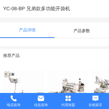
YC-08-BP 兄弟款多功能开袋机
产品详情
产品参数
推荐产品
YC-02/18K 自动剪
YC-01 自动上圆领
YC-06
电话咨询
信息咨询
代理加盟
在线留言
带拉橡筋机
机
筋机