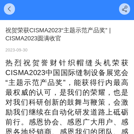
祝贺荣获CISMA2023“主题示范产品奖” |
CISMA2023圆满收官
2023-09-30
热烈祝贺誉财针织帽缝头机荣获
CISMA2023中国国际缝制设备展览会
“
主题
示范
产品奖
”，
能获得行内最高
最
权威的认可，是我们的荣耀，也是
对我们
科研创新的鼓舞与鞭策，会激
励我们继续在自动化研发道路上砥砺
前行。
感恩协会、
感恩广大用户、感
恩各地经销商、
感恩
我们的团
队
、
感